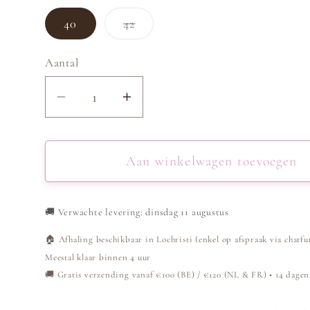
Variant
40
42
uitverkocht
of
niet
Aantal
beschikbaar
Aantal
Aantal
verlagen
verhogen
voor
voor
Jeans
Jeans
Aan winkelwagen toevoegen
Skinny
Skinny
High
High
🚚
Verwachte levering: dinsdag 11 augustus
Waist
Waist
-
-
🏠 Afhaling beschikbaar in Lochristi (enkel op afspraak via chatfu
Roze
Roze
Meestal klaar binnen 4 uur
🚚 Gratis verzending vanaf €100 (BE) / €120 (NL & FR) • 14 dagen