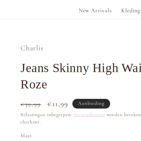
New Arrivals
Kleding
Charlis
Jeans Skinny High Wai
Roze
Normale
Aanbiedingsprijs
€11,99
€39,99
Aanbieding
prijs
Belastingen inbegrepen.
Verzendkosten
worden bereken
checkout.
Maat