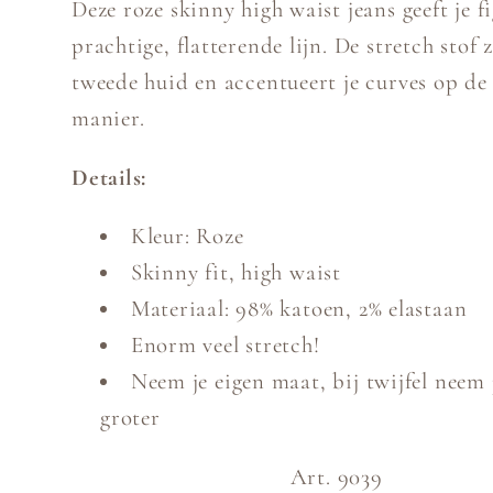
Deze roze skinny high waist jeans geeft je f
prachtige, flatterende lijn. De stretch stof z
tweede huid en accentueert je curves op de
manier.
Details:
Kleur: Roze
Skinny fit, high waist
Materiaal: 98% katoen, 2% elastaan
Enorm veel stretch!
Neem je eigen maat, bij twijfel neem 
groter
Art. 9039