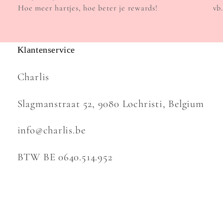
Hoe meer hartjes, hoe beter je rewards!
vb
Klantenservice
Charlis
Slagmanstraat 52, 9080 Lochristi, Belgium
info@charlis.be
BTW BE 0640.514.952