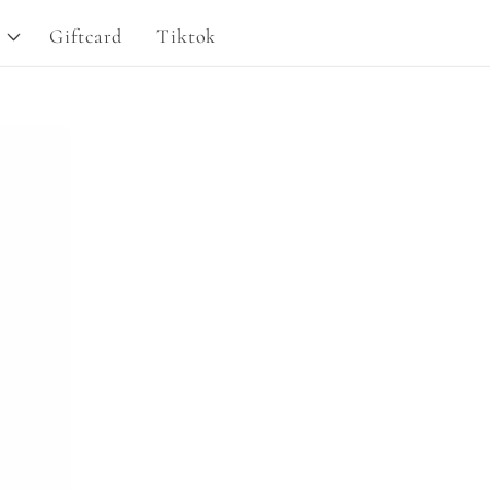
g
Giftcard
Tiktok
i
o