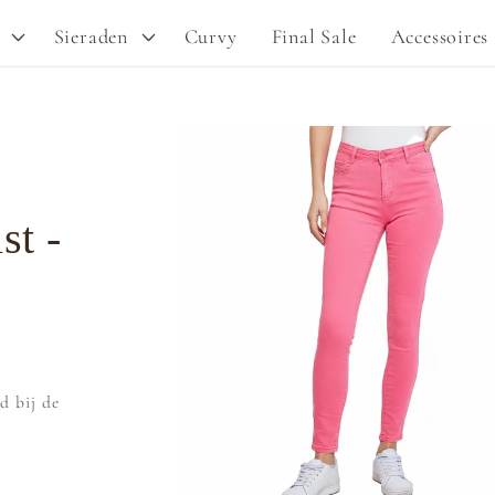
Sieraden
Curvy
Final Sale
Accessoires
Ga direct naar
productinformatie
st -
d bij de