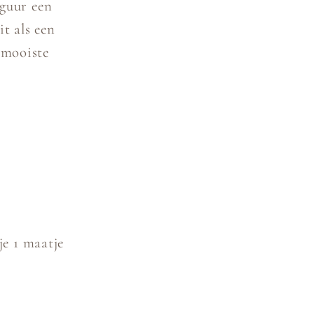
iguur een
it als een
 mooiste
je 1 maatje