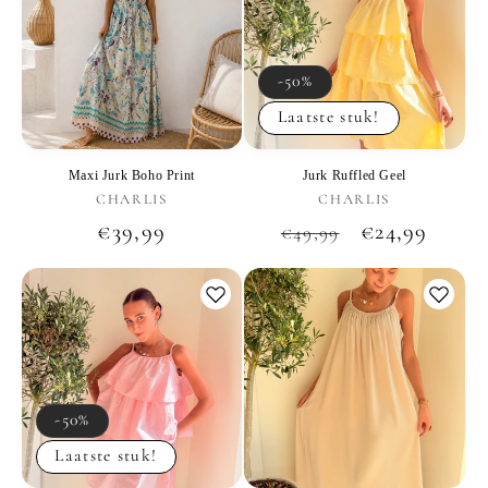
-50%
Laatste stuk!
Maxi Jurk Boho Print
Jurk Ruffled Geel
Verkoper:
Verkoper:
CHARLIS
CHARLIS
Normale
€39,99
Normale
Aanbiedings
€24,99
€49,99
prijs
prijs
-50%
Laatste stuk!