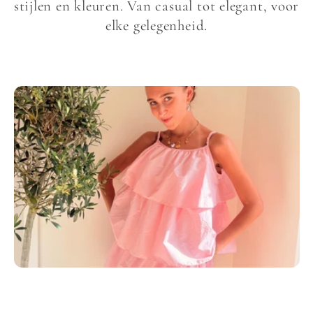
l
stijlen en kleuren. Van casual tot elegant, voor
elke gelegenheid.
l
e
c
t
i
e
: