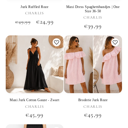
Jurk Ruffled Roze
Maxi Dress Spaghettibandjes | One
Size 36-50
Verkoper:
CHARLIS
Verkoper:
CHARLIS
Normale
Aanbiedingsprijs
€24,99
€49,99
Normale
€39,99
prijs
prijs
Maxi Jurk Cotton Gauze - Zwart
Broderie Jurk Roze
Verkoper:
Verkoper:
CHARLIS
CHARLIS
Normale
€45,99
Normale
€45,99
prijs
prijs