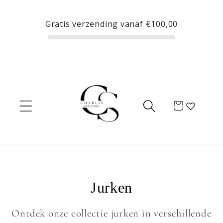
Meteen
naar de
Gratis verzending vanaf
€100,00
content
Winkelwagen
C
Jurken
o
Ontdek onze collectie jurken in verschillende