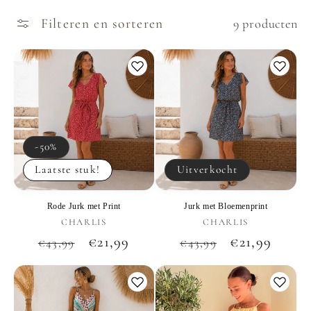
Filteren en sorteren
9 producten
-50%
Laatste stuk!
Uitverkocht
Rode Jurk met Print
Jurk met Bloemenprint
Verkoper:
Verkoper:
CHARLIS
CHARLIS
Normale
Aanbiedingsprijs
€21,99
Normale
Aanbiedings
€21,99
€43,99
€43,99
prijs
prijs