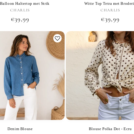
Balloon Haltertop met Strik
Witte Top Tetra met Broder
CHARLIS
Verkoper:
CHARLIS
Verkoper
Normale
€39,99
Normale
€39,99
prijs
prijs
Denim Blouse
Blouse Polka Dot - Ecru