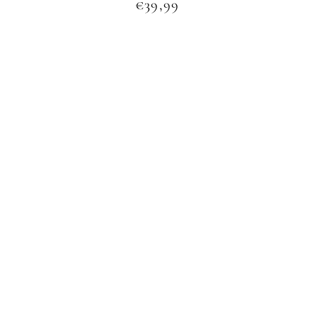
Normale
€39,99
prijs