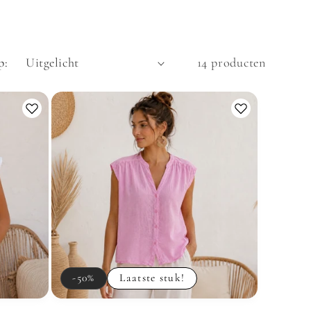
p:
14 producten
-50%
Laatste stuk!