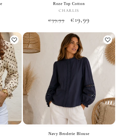
ie
Roze Top Cotton
:
CHARLIS
Verkoper:
Normale
Aanbiedingsprijs
€19,99
€39,99
prijs
Navy Broderie Blouse