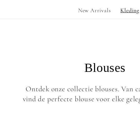
New Arrivals
Kleding
C
Blouses
o
Ontdek onze collectie blouses. Van ca
l
vind de perfecte blouse voor elke geleg
l
e