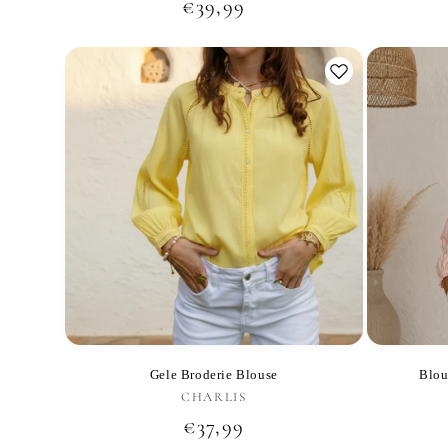
Normale
€39,99
prijs
Gele Broderie Blouse
Blou
CHARLIS
Verkoper:
Normale
€37,99