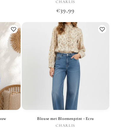
:
CHARLIS
Verkoper:
Normale
€39,99
prijs
lauw
Blouse met Bloemenprint - Ecru
:
CHARLIS
Verkoper: