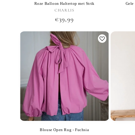
Roze Balloon Haltertop met Strik
Gele 
CHARLIS
Verkoper:
Normale
€39,99
prijs
Blouse Open Rug - Fuchsia