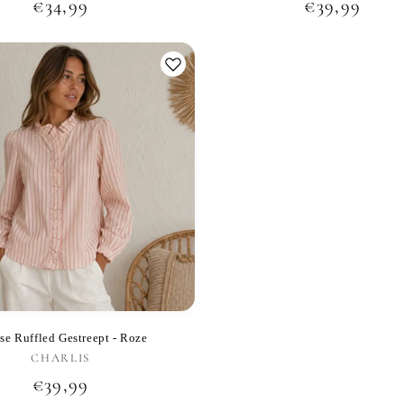
Normale
€34,99
Normale
€39,99
prijs
prijs
se Ruffled Gestreept - Roze
CHARLIS
Verkoper:
Normale
€39,99