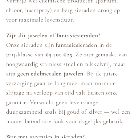
Vermijd wel chemische producten (parfum,
chloor, haarspray) en berg sieraden droog op
voor maximale levensduur.
Zijn dit juwelen of fantasiesieraden?
Onze sieraden zijn
fantasiesieraden
in de
prijsklasse van
€5 tot €25
. Ze zijn gemaakt van
hoogwaardig stainless steel en nikkelvrij, maar
zijn
geen edelmetalen juwelen
. Bij de juiste
verzorging gaan ze lang mee, maar normale
slijtage na verloop van tijd valt buiten onze
garantie. Verwacht geen levenslange
duurzaamheid zoals bij goud of zilver — wel een
mooie, betaalbare look voor dagelijks gebruik.
Wat met steentjes in sieraden?