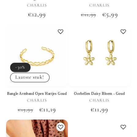
Verkoper:
Verkoper:
CHARLIS
CHARLIS
Normale
€12,99
Normale
Aanbiedings
€5,99
€11,99
prijs
prijs
-30%
Laatste stuk!
Bangle Armband Open Hartjes Goud
Oorbellen Daisy Bloem - Goud
Verkoper:
Verkoper:
CHARLIS
CHARLIS
Normale
Aanbiedingsprijs
€11,19
Normale
€11,99
€15,99
prijs
prijs