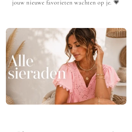
l
jouw nieuwe favorieten wachten op je. 💗
l
e
c
t
i
e
: