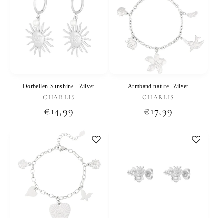
Oorbellen Sunshine - Zilver
Armband nature- Zilver
Verkoper:
Verkoper:
CHARLIS
CHARLIS
Normale
€14,99
Normale
€17,99
prijs
prijs