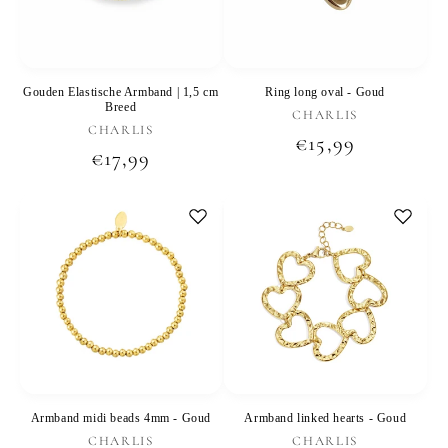
Gouden Elastische Armband | 1,5 cm
Ring long oval - Goud
Breed
Verkoper:
CHARLIS
Verkoper:
CHARLIS
Normale
€15,99
Normale
€17,99
prijs
prijs
Armband midi beads 4mm - Goud
Armband linked hearts - Goud
Verkoper:
Verkoper:
CHARLIS
CHARLIS