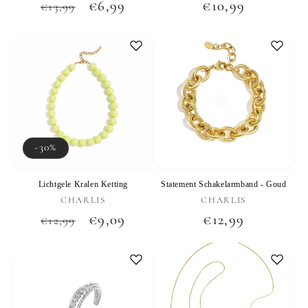
Normale
Aanbiedingsprijs
€6,99
Normale
€10,99
€13,99
prijs
prijs
-30%
Lichtgele Kralen Ketting
Statement Schakelarmband - Goud
Verkoper:
Verkoper:
CHARLIS
CHARLIS
Normale
Aanbiedingsprijs
€9,09
Normale
€12,99
€12,99
prijs
prijs