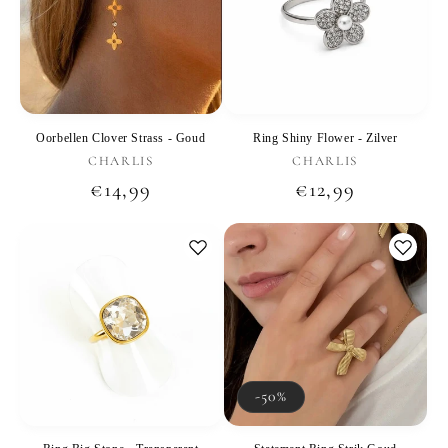
Oorbellen Clover Strass - Goud
Ring Shiny Flower - Zilver
Verkoper:
Verkoper:
CHARLIS
CHARLIS
Normale
€14,99
Normale
€12,99
prijs
prijs
-50%