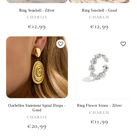
Ring Seashell - Zilver
Ring Seashell - Goud
Verkoper:
Verkoper:
CHARLIS
CHARLIS
Normale
€12,99
Normale
€12,99
prijs
prijs
Oorbellen Statement Spiral Drops -
Ring Flower Strass - Zilver
Goud
Verkoper:
CHARLIS
Verkoper:
CHARLIS
Normale
€11,99
Normale
€20,99
prijs
prijs