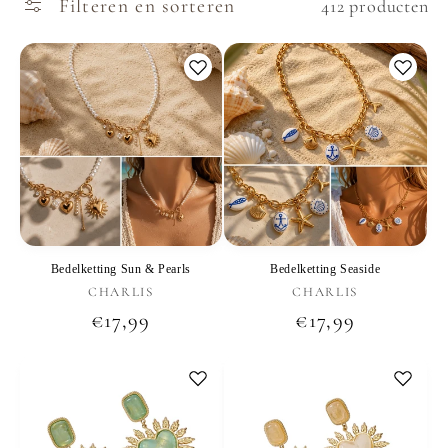
Filteren en sorteren
412 producten
Bedelketting Sun & Pearls
Bedelketting Seaside
Verkoper:
Verkoper:
CHARLIS
CHARLIS
Normale
€17,99
Normale
€17,99
prijs
prijs