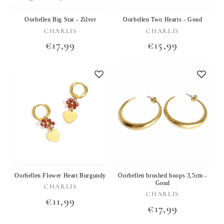
Oorbellen Big Star - Zilver
Oorbellen Two Hearts - Goud
Verkoper:
Verkoper:
CHARLIS
CHARLIS
Normale
€17,99
Normale
€15,99
prijs
prijs
Oorbellen Flower Heart Burgundy
Oorbellen brushed hoops 3,5cm -
Goud
Verkoper:
CHARLIS
Verkoper:
CHARLIS
Normale
€11,99
Normale
€17,99
prijs
prijs