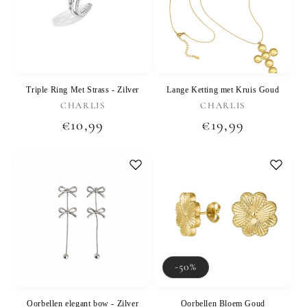
Triple Ring Met Strass - Zilver
Lange Ketting met Kruis Goud
Verkoper:
Verkoper:
CHARLIS
CHARLIS
Normale
€10,99
Normale
€19,99
prijs
prijs
-50%
Oorbellen elegant bow - Zilver
Oorbellen Bloem Goud