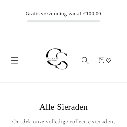
Meteen
naar de
Gratis verzending vanaf
€100,00
content
Winkelwagen
C
Alle Sieraden
o
Ontdek onze volledige collectie sieraden;