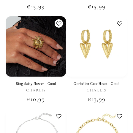
Normale
€15,99
Normale
€15,99
prijs
prijs
Ring daisy flower - Goud
Oorbellen Cute Heart - Goud
Verkoper:
Verkoper:
CHARLIS
CHARLIS
Normale
€10,99
Normale
€13,99
prijs
prijs