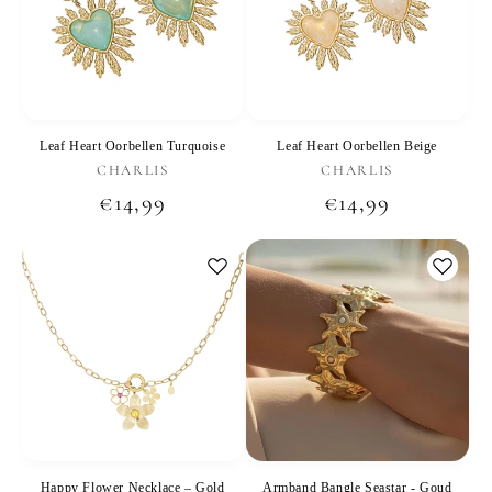
Leaf Heart Oorbellen Turquoise
Leaf Heart Oorbellen Beige
Verkoper:
Verkoper:
CHARLIS
CHARLIS
Normale
€14,99
Normale
€14,99
prijs
prijs
Happy Flower Necklace – Gold
Armband Bangle Seastar - Goud