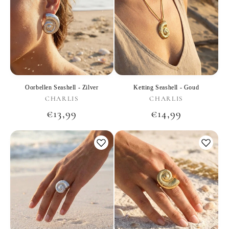
Oorbellen Seashell - Zilver
Ketting Seashell - Goud
Verkoper:
Verkoper:
CHARLIS
CHARLIS
Normale
€13,99
Normale
€14,99
prijs
prijs