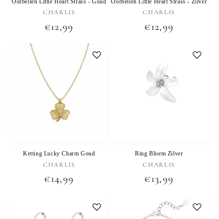
Oorbellen Little Heart Strass - Goud
Oorbellen Little Heart Strass - Zilver
Verkoper:
Verkoper:
CHARLIS
CHARLIS
Normale
€12,99
Normale
€12,99
prijs
prijs
Ketting Lucky Charm Goud
Ring Bloem Zilver
Verkoper:
Verkoper:
CHARLIS
CHARLIS
Normale
€14,99
Normale
€13,99
prijs
prijs