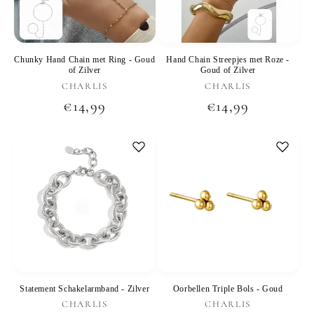
Chunky Hand Chain met Ring - Goud
Hand Chain Streepjes met Roze -
of Zilver
Goud of Zilver
Verkoper:
Verkoper:
CHARLIS
CHARLIS
Normale
€14,99
Normale
€14,99
prijs
prijs
Statement Schakelarmband - Zilver
Oorbellen Triple Bols - Goud
Verkoper:
Verkoper:
CHARLIS
CHARLIS