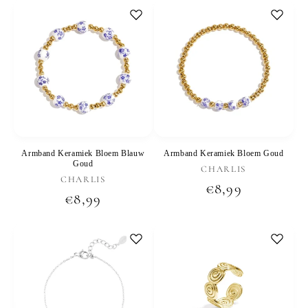
Armband Keramiek Bloem Blauw
Armband Keramiek Bloem Goud
Goud
Verkoper:
CHARLIS
Verkoper:
CHARLIS
Normale
€8,99
Normale
€8,99
prijs
prijs