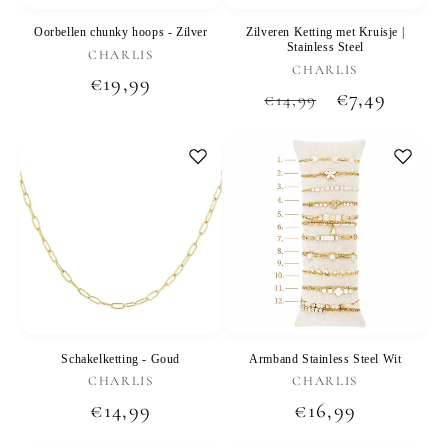
Oorbellen chunky hoops - Zilver
Zilveren Ketting met Kruisje |
Stainless Steel
Verkoper:
CHARLIS
Verkoper:
CHARLIS
Normale
€19,99
Normale
Aanbiedings
€7,49
€14,99
prijs
prijs
Schakelketting - Goud
Armband Stainless Steel Wit
Verkoper:
Verkoper:
CHARLIS
CHARLIS
Normale
€14,99
Normale
€16,99
prijs
prijs