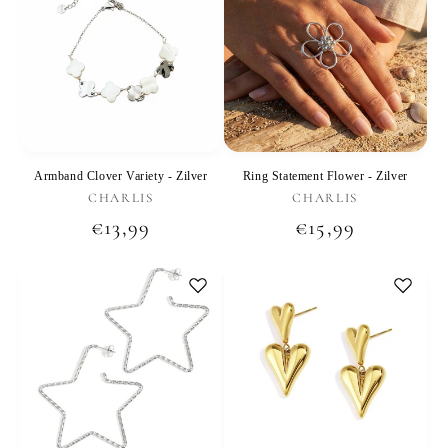
Armband Clover Variety - Zilver
Ring Statement Flower - Zilver
Verkoper:
Verkoper:
CHARLIS
CHARLIS
Normale
€13,99
Normale
€15,99
prijs
prijs