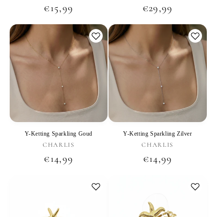
Normale
€15,99
Normale
€29,99
prijs
prijs
Y-Ketting Sparkling Goud
Y-Ketting Sparkling Zilver
Verkoper:
Verkoper:
CHARLIS
CHARLIS
Normale
€14,99
Normale
€14,99
prijs
prijs