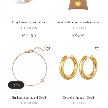
Ring Flower Strass - Goud
Armbandkussen / sieradenhouder
Verkoper:
Verkoper:
CHARLIS
CHARLIS
Normale
€11,99
Normale
€8,99
prijs
prijs
-50%
Birthstone Armband Goud
Oorbellen hoops - Goud
Verkoper:
Verkoper:
CHARLIS
CHARLIS