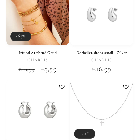
-63%
Initiaal Armband Goud
Oorbellen drops small - Zilver
Verkoper:
Verkoper:
CHARLIS
CHARLIS
Normale
Aanbiedingsprijs
€3,99
Normale
€16,99
€10,99
prijs
prijs
-50%