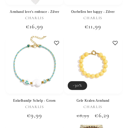
Armband love's embrace - Zilver
Oorbellen bee happy - Zilver
Verkoper:
Verkoper:
CHARLIS
CHARLIS
Normale
€16,99
Normale
€11,99
prijs
prijs
-30%
Enkelbandje Schelp - Groen
Gele Kralen Armband
Verkoper:
Verkoper:
CHARLIS
CHARLIS
Normale
€9,99
Normale
Aanbiedings
€6,29
€8,99
prijs
prijs