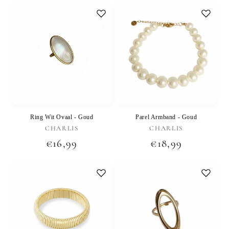
Ring Wit Ovaal - Goud
Parel Armband - Goud
Verkoper:
Verkoper:
CHARLIS
CHARLIS
Normale
€16,99
Normale
€18,99
prijs
prijs