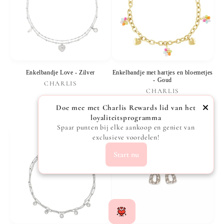
Enkelbandje Love - Zilver
Enkelbandje met hartjes en bloemetjes
- Goud
Verkoper:
CHARLIS
Verkoper:
CHARLIS
Normale
€15,99
Normale
€19,99
Doe mee met Charlis Rewards lid van het
prijs
loyaliteitsprogramma
prijs
Spaar punten bij elke aankoop en geniet van
exclusieve voordelen!
Start nu