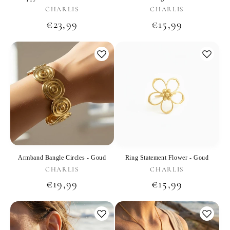
Verkoper:
Verkoper:
CHARLIS
CHARLIS
Normale
€23,99
Normale
€15,99
prijs
prijs
Armband Bangle Circles - Goud
Ring Statement Flower - Goud
Verkoper:
Verkoper:
CHARLIS
CHARLIS
Normale
€19,99
Normale
€15,99
prijs
prijs