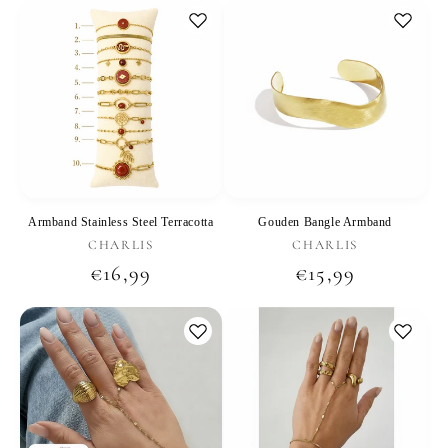
Armband Stainless Steel Terracotta
Gouden Bangle Armband
Verkoper:
Verkoper:
CHARLIS
CHARLIS
Normale
€16,99
Normale
€15,99
prijs
prijs