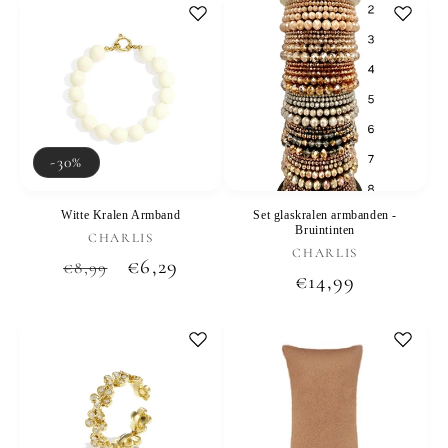
-30%
Witte Kralen Armband
Set glaskralen armbanden -
Bruintinten
Verkoper:
CHARLIS
Verkoper:
CHARLIS
Normale
Aanbiedingsprijs
€6,29
€8,99
Normale
€14,99
prijs
prijs