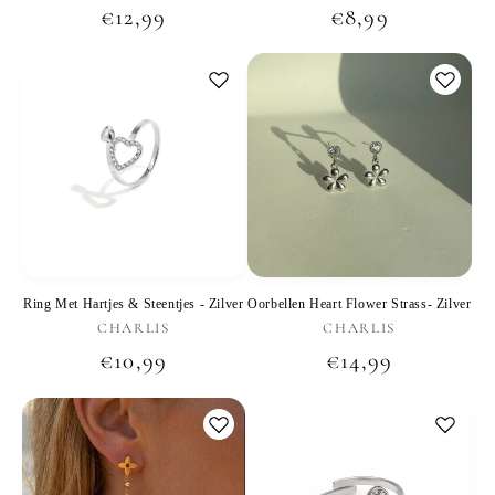
Normale
€12,99
Normale
€8,99
prijs
prijs
Ring Met Hartjes & Steentjes - Zilver
Oorbellen Heart Flower Strass- Zilver
Verkoper:
Verkoper:
CHARLIS
CHARLIS
Normale
€10,99
Normale
€14,99
prijs
prijs