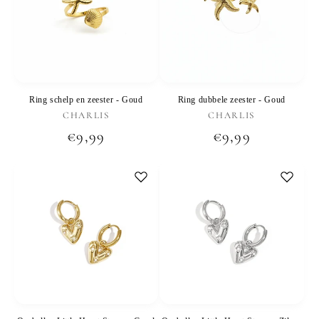
Ring schelp en zeester - Goud
Ring dubbele zeester - Goud
Verkoper:
Verkoper:
CHARLIS
CHARLIS
Normale
€9,99
Normale
€9,99
prijs
prijs