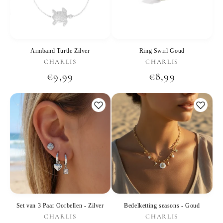
Armband Turtle Zilver
Ring Swirl Goud
Verkoper:
Verkoper:
CHARLIS
CHARLIS
Normale
€9,99
Normale
€8,99
prijs
prijs
Set van 3 Paar Oorbellen - Zilver
Bedelketting seasons - Goud
Verkoper:
Verkoper:
CHARLIS
CHARLIS