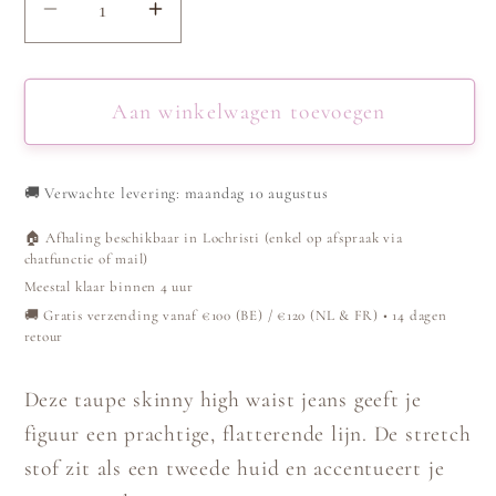
Aantal
Aantal
verlagen
verhogen
voor
voor
Jeans
Jeans
Aan winkelwagen toevoegen
Skinny
Skinny
High
High
🚚
Verwachte levering: maandag 10 augustus
Waist
Waist
-
-
🏠 Afhaling beschikbaar in Lochristi (enkel op afspraak via
Taupe
Taupe
chatfunctie of mail)
Meestal klaar binnen 4 uur
🚚 Gratis verzending vanaf €100 (BE) / €120 (NL & FR) • 14 dagen
retour
Deze taupe skinny high waist jeans geeft je
figuur een prachtige, flatterende lijn. De stretch
stof zit als een tweede huid en accentueert je