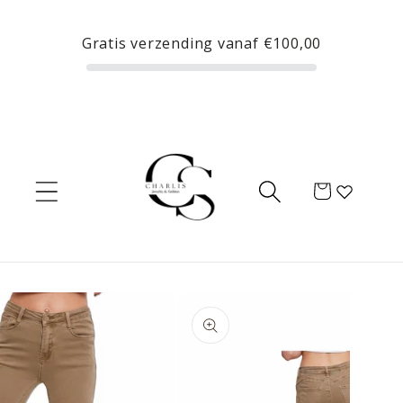
Meteen
naar de
Gratis verzending vanaf
€100,00
content
Winkelwagen
Ga direct naar
productinformatie