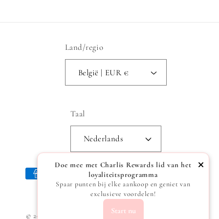
Land/regio
België | EUR €
Taal
Nederlands
Doe mee met Charlis Rewards lid van het
Betaalmethoden
loyaliteitsprogramma
Spaar punten bij elke aankoop en geniet van
exclusieve voordelen!
Start nu
© 2026,
Charlis
Powered by Shopify
Privacybeleid