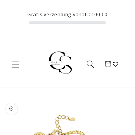
Meteen
naar de
Gratis verzending vanaf
€100,00
content
Winkelwagen
Ga direct naar
productinformatie