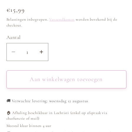
Normale
€15,99
prijs
Belastingen inbegrepen.
Verzendkosten
worden berekend bij de
checkout.
Aantal
Aantal
Aantal
verlagen
verhogen
voor
voor
Armband
Armband
Aan winkelwagen toevoegen
linked
linked
hearts
hearts
🚚
Verwachte levering: woensdag 12 augustus
-
-
Goud
Goud
🏠 Afhaling beschikbaar in Lochristi (enkel op afspraak via
chatfunctie of mail)
Meestal klaar binnen 4 uur