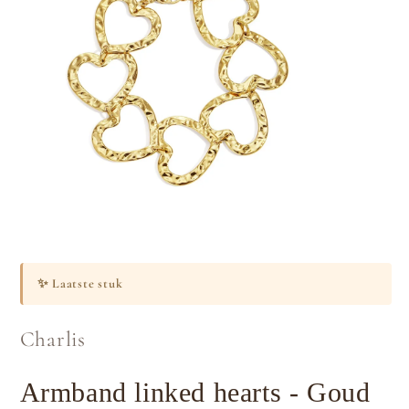
Media
1
openen
✨
Laatste stuk
in
modaal
Charlis
Armband linked hearts - Goud