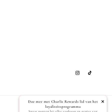
Instagram
TikTok
Doe mee met Charlis Rewards lid van het
loyaliteitsprogramma
Spaar punten bij elke aankoop en geniet van