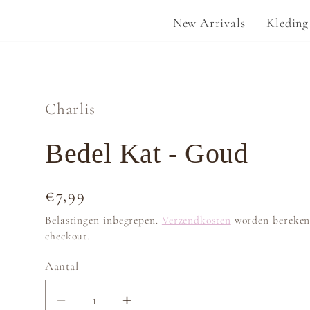
New Arrivals
Kleding
Charlis
Bedel Kat - Goud
Normale
€7,99
prijs
Belastingen inbegrepen.
Verzendkosten
worden bereken
checkout.
Aantal
Aantal
Aantal