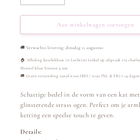
verlagen
verhogen
voor
voor
Bedel
Bedel
Aan winkelwagen toevoegen
Kat
Kat
-
-
🚚
Verwachte levering: dinsdag 11 augustus
Goud
Goud
🏠 Afhaling beschikbaar in Lochristi (enkel op afspraak via chatfu
Meestal klaar binnen 4 uur
🚚 Gratis verzending vanaf €100 (BE) / €120 (NL & FR) • 14 dagen
Schattige bedel in de vorm van een kat met
glinsterende strass ogen. Perfect om je ar
ketting een speelse touch te geven.
Details: