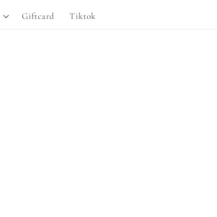
g
Giftcard
Tiktok
i
o