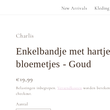
New Arrivals
Kleding
Charlis
Enkelbandje met hartje
bloemetjes - Goud
Normale
€19,99
prijs
Belastingen inbegrepen.
Verzendkosten
worden bereken
checkout.
Aantal