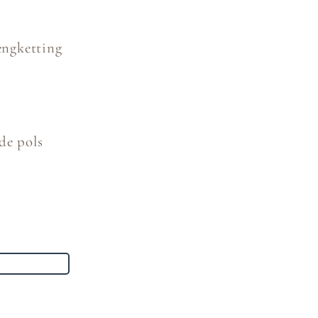
engketting
de pols