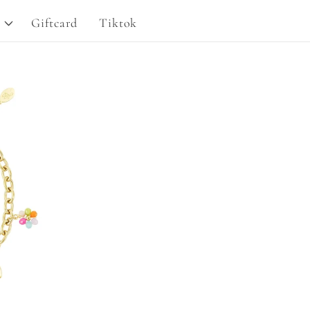
g
Giftcard
Tiktok
i
o