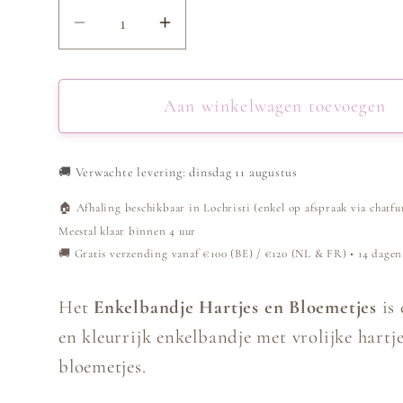
Aantal
Aantal
verlagen
verhogen
voor
voor
Enkelbandje
Enkelbandje
Aan winkelwagen toevoegen
met
met
hartjes
hartjes
🚚
Verwachte levering: dinsdag 11 augustus
en
en
bloemetjes
bloemetjes
🏠 Afhaling beschikbaar in Lochristi (enkel op afspraak via chatfu
-
-
Meestal klaar binnen 4 uur
Goud
Goud
🚚 Gratis verzending vanaf €100 (BE) / €120 (NL & FR) • 14 dagen
Het
Enkelbandje Hartjes en Bloemetjes
is 
en kleurrijk enkelbandje met vrolijke hartj
bloemetjes.