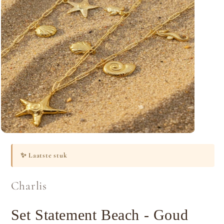
Media
1
openen
✨
Laatste stuk
in
modaal
Charlis
Set Statement Beach - Goud