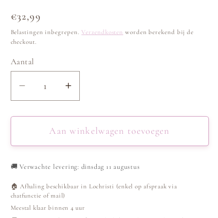
Normale
€32,99
prijs
Belastingen inbegrepen.
Verzendkosten
worden berekend bij de
checkout.
Aantal
Aantal
Aantal
verlagen
verhogen
voor
voor
Set
Set
Aan winkelwagen toevoegen
Statement
Statement
Beach
Beach
🚚
Verwachte levering: dinsdag 11 augustus
-
-
Goud
Goud
🏠 Afhaling beschikbaar in Lochristi (enkel op afspraak via
chatfunctie of mail)
Meestal klaar binnen 4 uur