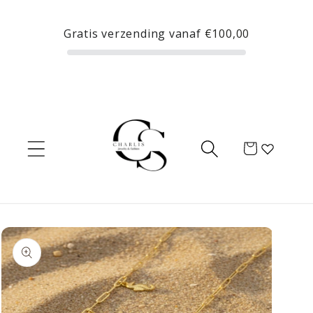
Meteen
naar de
Gratis verzending vanaf
€100,00
content
Winkelwagen
Ga direct naar
productinformatie