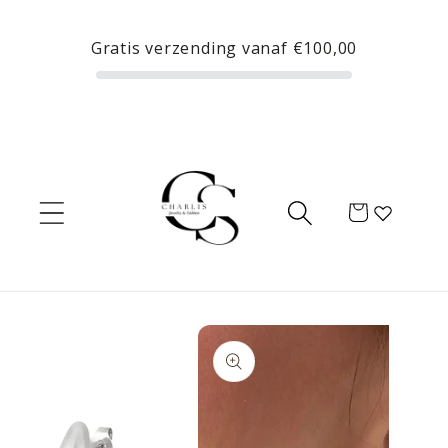
Meteen
naar de
Gratis verzending vanaf
€100,00
content
Winkelwagen
Ga direct naar
productinformatie