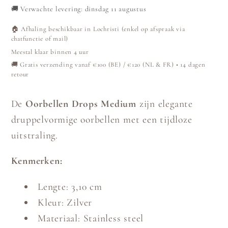
🚚
Verwachte levering: dinsdag 11 augustus
-
-
Zilver
Zilver
🏠 Afhaling beschikbaar in Lochristi (enkel op afspraak via
chatfunctie of mail)
Meestal klaar binnen 4 uur
🚚 Gratis verzending vanaf €100 (BE) / €120 (NL & FR) • 14 dagen
retour
De
Oorbellen Drops Medium
zijn elegante
druppelvormige oorbellen met een tijdloze
uitstraling.
Kenmerken:
Lengte: 3,10 cm
Kleur: Zilver
Materiaal: Stainless steel