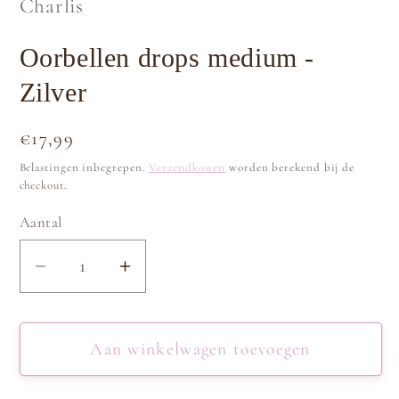
Charlis
Oorbellen drops medium -
Zilver
Normale
€17,99
prijs
Belastingen inbegrepen.
Verzendkosten
worden berekend bij de
checkout.
Aantal
Aantal
Aantal
verlagen
verhogen
voor
voor
Oorbellen
Oorbellen
Aan winkelwagen toevoegen
drops
drops
medium
medium