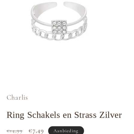
Media
1
openen
in
Charlis
modaal
Ring Schakels en Strass Zilver
Normale
Aanbiedingsprijs
€7,49
€14,99
Aanbieding