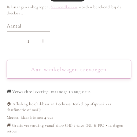
prijs
Belastingen inbegrepen.
Verzendkosten
worden berekend bij de
checkout.
Aantal
Aantal
Aantal
verlagen
verhogen
voor
voor
Ring
Ring
Aan winkelwagen toevoegen
Schakels
Schakels
en
en
🚚
Verwachte levering: maandag 10 augustus
Strass
Strass
Zilver
Zilver
🏠 Afhaling beschikbaar in Lochristi (enkel op afspraak via
chatfunctie of mail)
Meestal klaar binnen 4 uur
🚚 Gratis verzending vanaf €100 (BE) / €120 (NL & FR) • 14 dagen
retour