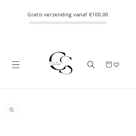
Meteen
naar de
Gratis verzending vanaf
€100,00
content
Winkelwagen
Ga direct naar
productinformatie