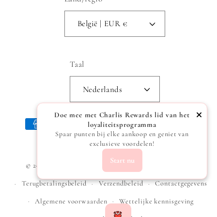
België | EUR €
Taal
Nederlands
Doe mee met Charlis Rewards lid van het
Betaalmethoden
loyaliteitsprogramma
Spaar punten bij elke aankoop en geniet van
exclusieve voordelen!
Start nu
© 2026,
Charlis
Powered by Shopify
Privacybeleid
Terugbetalingsbeleid
Verzendbeleid
Contactgegevens
Algemene voorwaarden
Wettelijke kennisgeving