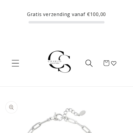
Meteen
naar de
Gratis verzending vanaf
€100,00
content
Winkelwagen
Ga direct naar
productinformatie