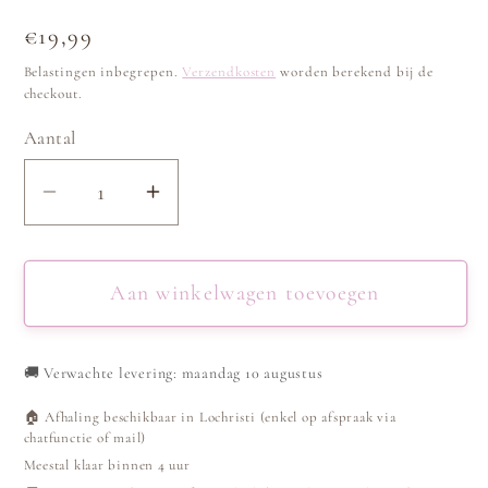
Normale
€19,99
prijs
Belastingen inbegrepen.
Verzendkosten
worden berekend bij de
checkout.
Aantal
Aantal
Aantal
verlagen
verhogen
voor
voor
Schakelarmband
Schakelarmband
Aan winkelwagen toevoegen
coins
coins
-
-
🚚
Verwachte levering: maandag 10 augustus
Zilver
Zilver
🏠 Afhaling beschikbaar in Lochristi (enkel op afspraak via
chatfunctie of mail)
Meestal klaar binnen 4 uur