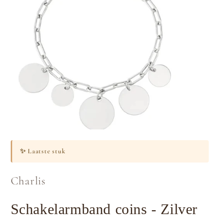
Media
1
openen
✨
Laatste stuk
in
modaal
Charlis
Schakelarmband coins - Zilver