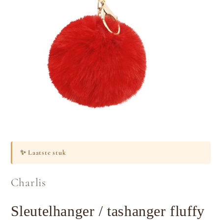
Media
1
openen
✨
Laatste stuk
in
modaal
Charlis
Sleutelhanger / tashanger fluffy