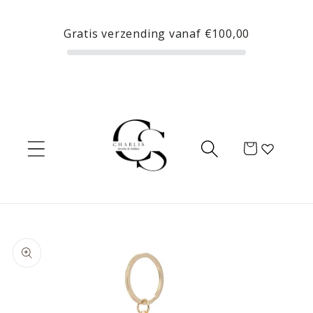
Meteen
naar de
Gratis verzending vanaf
€100,00
content
Winkelwagen
Ga direct naar
productinformatie