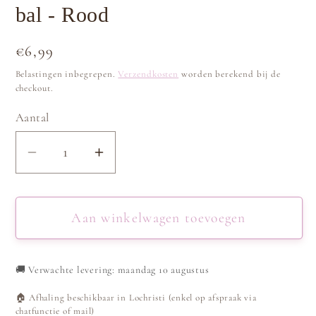
bal - Rood
Normale
€6,99
prijs
Belastingen inbegrepen.
Verzendkosten
worden berekend bij de
checkout.
Aantal
Aantal
Aantal
verlagen
verhogen
voor
voor
Sleutelhanger
Sleutelhanger
Aan winkelwagen toevoegen
/
/
tashanger
tashanger
🚚
Verwachte levering: maandag 10 augustus
fluffy
fluffy
bal
bal
🏠 Afhaling beschikbaar in Lochristi (enkel op afspraak via
-
-
chatfunctie of mail)