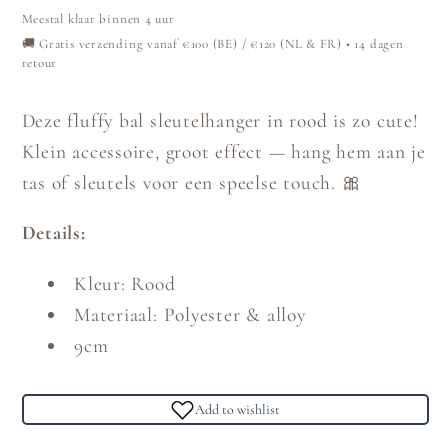
Rood
Rood
Meestal klaar binnen 4 uur
🚚 Gratis verzending vanaf €100 (BE) / €120 (NL & FR) • 14 dagen
retour
Deze fluffy bal sleutelhanger in rood is zo cute!
Klein accessoire, groot effect — hang hem aan je
tas of sleutels voor een speelse touch. 🎀
Details:
Kleur: Rood
Materiaal: Polyester & alloy
9cm
Add to wishlist