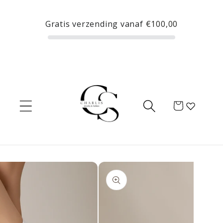
Meteen
naar de
Gratis verzending vanaf
€100,00
content
Winkelwagen
Ga direct naar
productinformatie