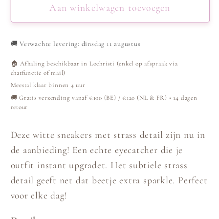
Sneakers
Sneakers
Aan winkelwagen toevoegen
-
-
Wit
Wit
🚚
Verwachte levering: dinsdag 11 augustus
🏠 Afhaling beschikbaar in Lochristi (enkel op afspraak via
chatfunctie of mail)
Meestal klaar binnen 4 uur
🚚 Gratis verzending vanaf €100 (BE) / €120 (NL & FR) • 14 dagen
retour
Deze witte sneakers met strass detail zijn nu in
de aanbieding! Een echte eyecatcher die je
outfit instant upgradet. Het subtiele strass
detail geeft net dat beetje extra sparkle. Perfect
voor elke dag!