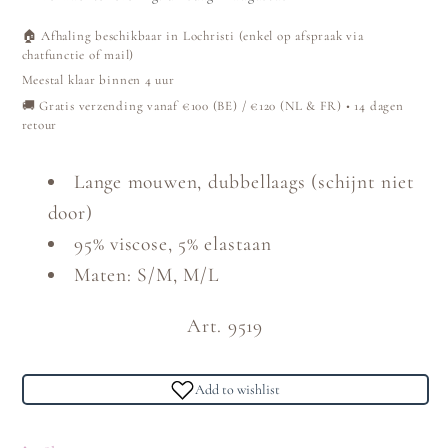
Sleeve
Sleeve
-
-
🏠 Afhaling beschikbaar in Lochristi (enkel op afspraak via
Burgundy
Burgundy
chatfunctie of mail)
Meestal klaar binnen 4 uur
🚚 Gratis verzending vanaf €100 (BE) / €120 (NL & FR) • 14 dagen
retour
Lange mouwen, dubbellaags (schijnt niet
door)
95% viscose, 5% elastaan
Maten: S/M, M/L
Art. 9519
Add to wishlist