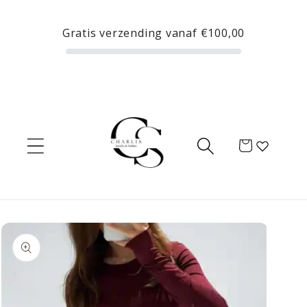
Meteen
naar de
Gratis verzending vanaf
€100,00
content
Winkelwagen
Ga direct naar
productinformatie