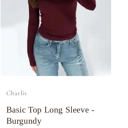
Media
1
openen
in
Charlis
modaal
Basic Top Long Sleeve -
Burgundy