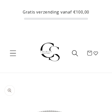
Meteen
naar de
Gratis verzending vanaf
€100,00
content
Winkelwagen
Ga direct naar
productinformatie