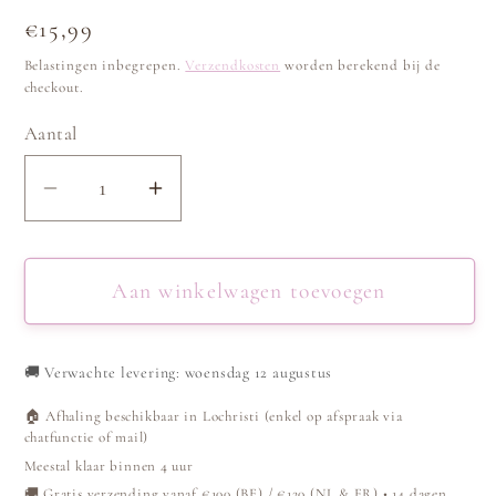
Normale
€15,99
prijs
Belastingen inbegrepen.
Verzendkosten
worden berekend bij de
checkout.
Aantal
Aantal
Aantal
verlagen
verhogen
voor
voor
Armband
Armband
Aan winkelwagen toevoegen
bangle
bangle
met
met
🚚
Verwachte levering: woensdag 12 augustus
structuur
structuur
-
-
🏠 Afhaling beschikbaar in Lochristi (enkel op afspraak via
Zilver
Zilver
chatfunctie of mail)
Meestal klaar binnen 4 uur
🚚 Gratis verzending vanaf €100 (BE) / €120 (NL & FR) • 14 dagen