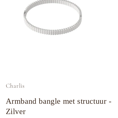
Media
1
openen
in
Charlis
modaal
Armband bangle met structuur -
Zilver