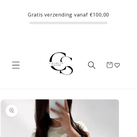
Meteen
naar de
Gratis verzending vanaf
€100,00
content
Winkelwagen
Ga direct naar
productinformatie