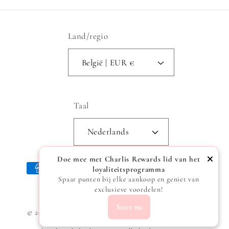
Land/regio
België | EUR €
Taal
Nederlands
Doe mee met Charlis Rewards lid van het
Betaalmethoden
loyaliteitsprogramma
Spaar punten bij elke aankoop en geniet van
exclusieve voordelen!
Start nu
© 2026,
Charlis
Powered by Shopify
Privacybeleid