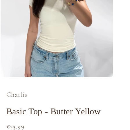
Media
1
openen
in
Charlis
modaal
Basic Top - Butter Yellow
Normale
€23,99