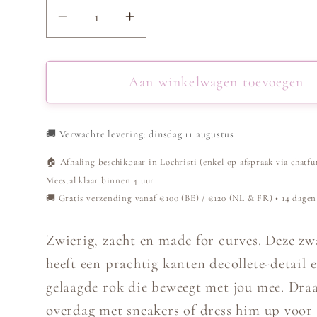
Aantal
Aantal
verlagen
verhogen
voor
voor
Curvy
Curvy
Aan winkelwagen toevoegen
Jurk
Jurk
-
-
🚚
Verwachte levering: dinsdag 11 augustus
Zwart
Zwart
🏠 Afhaling beschikbaar in Lochristi (enkel op afspraak via chatfu
Meestal klaar binnen 4 uur
🚚 Gratis verzending vanaf €100 (BE) / €120 (NL & FR) • 14 dagen
Zwierig, zacht en made for curves. Deze zw
heeft een prachtig kanten decollete-detail 
gelaagde rok die beweegt met jou mee. Dra
overdag met sneakers of dress him up voor