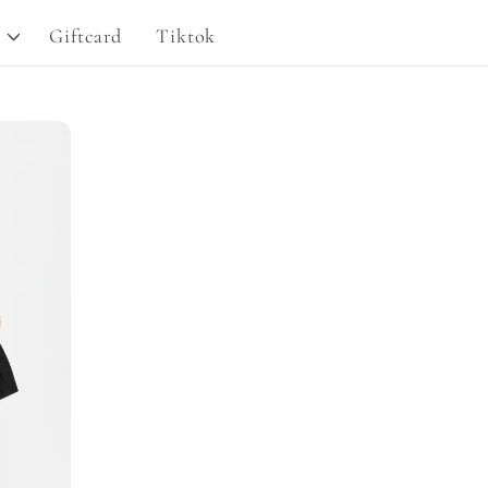
g
Giftcard
Tiktok
i
o