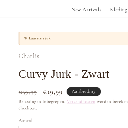
New Arrivals
Kleding
✨
Laatste stuk
Charlis
Curvy Jurk - Zwart
Normale
Aanbiedingsprijs
€19,99
€39,99
Aanbieding
prijs
Belastingen inbegrepen.
Verzendkosten
worden bereken
checkout.
Aantal