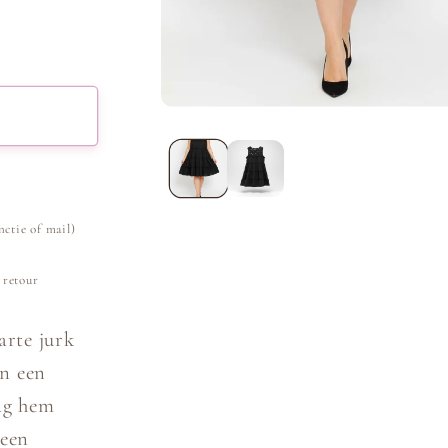
Media
1
openen
in
modaal
nctie of mail)
 retour
arte jurk
en een
ag hem
 een