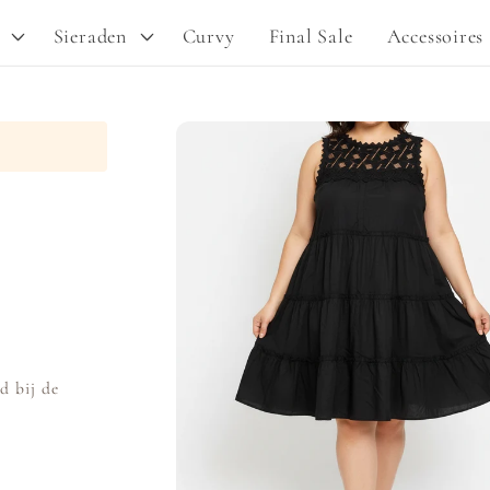
Sieraden
Curvy
Final Sale
Accessoires
Ga direct naar
productinformatie
d bij de