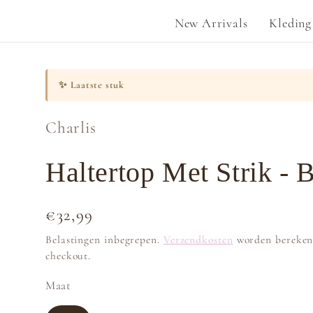
New Arrivals
Kleding
✨
Laatste stuk
Charlis
Haltertop Met Strik - 
Normale
€32,99
prijs
Belastingen inbegrepen.
Verzendkosten
worden bereken
checkout.
Maat