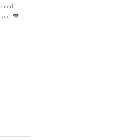
terend
ant. 💙