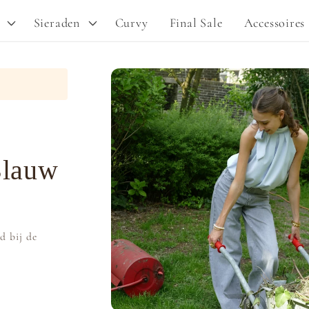
Sieraden
Curvy
Final Sale
Accessoires
Ga direct naar
productinformatie
Blauw
d bij de