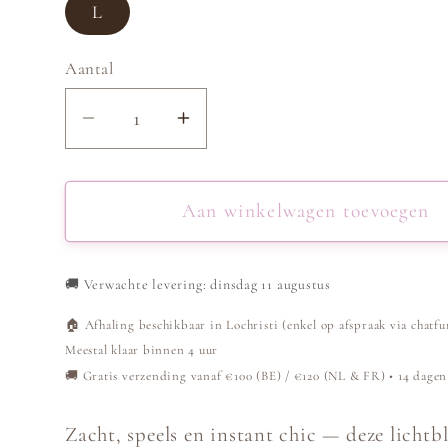
L
Aantal
Aantal
Aantal
verlagen
verhogen
voor
voor
Haltertop
Haltertop
Aan winkelwagen toevoegen
Met
Met
Strik
Strik
🚚
Verwachte levering: dinsdag 11 augustus
-
-
Blauw
Blauw
🏠 Afhaling beschikbaar in Lochristi (enkel op afspraak via chatfu
Meestal klaar binnen 4 uur
🚚 Gratis verzending vanaf €100 (BE) / €120 (NL & FR) • 14 dagen
Zacht, speels en instant chic — deze lichtb