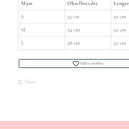
Maat
Okselbreedte
Lengt
S
53 cm
50 cm
M
54 cm
50 cm
L
58 cm
50 cm
Add to wishlist
Share