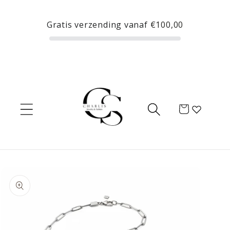
Meteen
naar de
Gratis verzending vanaf
€100,00
content
Winkelwagen
Ga direct naar
productinformatie