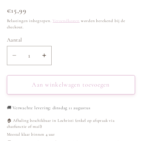
Normale
€15,99
prijs
Belastingen inbegrepen.
Verzendkosten
worden berekend bij de
checkout.
Aantal
Aantal
Aantal
verlagen
verhogen
voor
voor
Ketting
Ketting
Aan winkelwagen toevoegen
DD
DD
Strass
Strass
🚚
Verwachte levering: dinsdag 11 augustus
Zilver
Zilver
🏠 Afhaling beschikbaar in Lochristi (enkel op afspraak via
chatfunctie of mail)
Meestal klaar binnen 4 uur