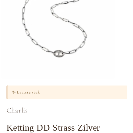
Media
1
openen
✨
Laatste stuk
in
modaal
Charlis
Ketting DD Strass Zilver