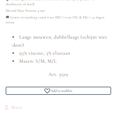
Taupe
Taupe
chatfunctie of mail)
Meestal klaar binnen 4 uur
🚚 Gratis verzending vanaf €100 (BE) / €120 (NL & FR) • 14 dagen
retour
Lange mouwen, dubbellaags (schijnt niet
door)
95% viscose, 5% elastaan
Maten: S/M, M/L
Art. 9519
Add to wishlist
Share