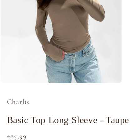
Media
1
openen
in
Charlis
modaal
Basic Top Long Sleeve - Taupe
Normale
€25,99