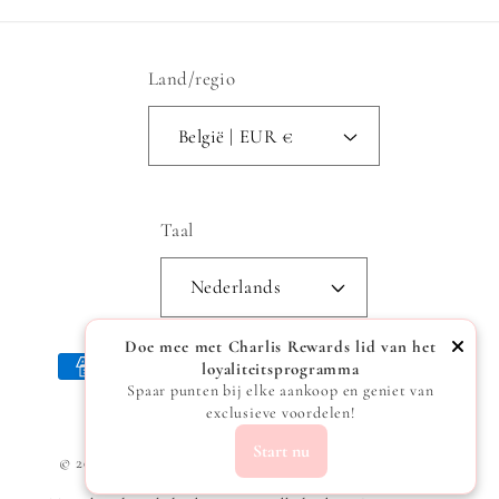
Land/regio
België | EUR €
Taal
Nederlands
Doe mee met Charlis Rewards lid van het
Betaalmethoden
loyaliteitsprogramma
Spaar punten bij elke aankoop en geniet van
exclusieve voordelen!
Start nu
© 2026,
Charlis
Powered by Shopify
Privacybeleid