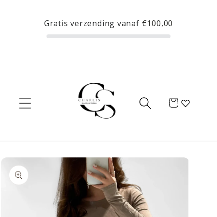
Meteen
naar de
Gratis verzending vanaf
€100,00
content
Winkelwagen
Ga direct naar
productinformatie