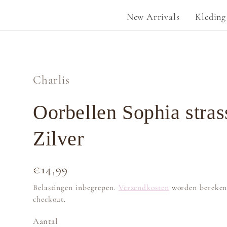
New Arrivals
Kleding
Charlis
Oorbellen Sophia stras
Zilver
Normale
€14,99
prijs
Belastingen inbegrepen.
Verzendkosten
worden bereken
checkout.
Aantal