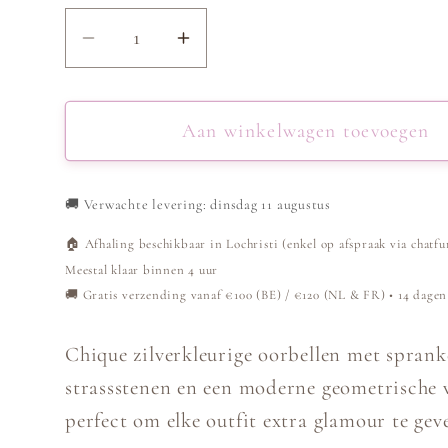
Aantal
Aantal
verlagen
verhogen
voor
voor
Oorbellen
Oorbellen
Aan winkelwagen toevoegen
Sophia
Sophia
strass
strass
🚚
Verwachte levering: dinsdag 11 augustus
-
-
Zilver
Zilver
🏠 Afhaling beschikbaar in Lochristi (enkel op afspraak via chatfu
Meestal klaar binnen 4 uur
🚚 Gratis verzending vanaf €100 (BE) / €120 (NL & FR) • 14 dagen
Chique zilverkleurige oorbellen met sprank
strassstenen en een moderne geometrische
perfect om elke outfit extra glamour te gev