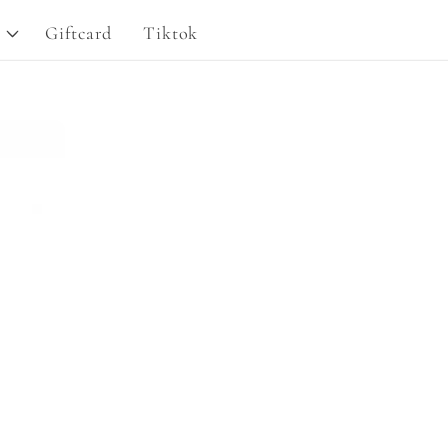
g
Giftcard
Tiktok
i
o