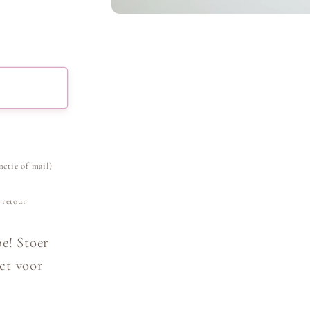
Media
1
openen
in
modaal
nctie of mail)
 retour
be! Stoer
ect voor