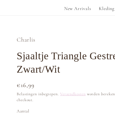
New Arrivals
Kleding
Charlis
Sjaaltje Triangle Gestr
Zwart/Wit
Normale
€16,99
prijs
Belastingen inbegrepen.
Verzendkosten
worden bereken
checkout.
Aantal