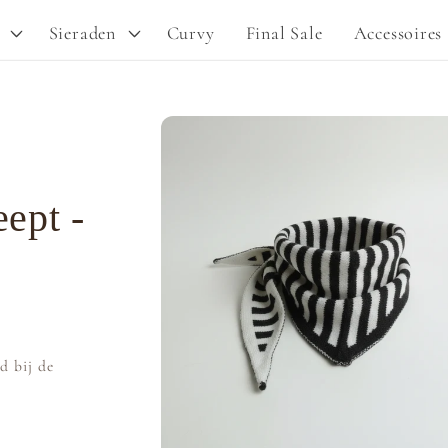
Sieraden
Curvy
Final Sale
Accessoires
Ga direct naar
productinformatie
eept -
d bij de