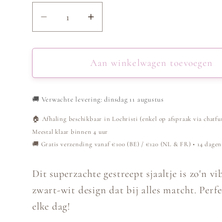
Aantal
Aantal
verlagen
verhogen
voor
voor
Sjaaltje
Sjaaltje
Aan winkelwagen toevoegen
Triangle
Triangle
Gestreept
Gestreept
🚚
Verwachte levering: dinsdag 11 augustus
-
-
Zwart/Wit
Zwart/Wit
🏠 Afhaling beschikbaar in Lochristi (enkel op afspraak via chatfu
Meestal klaar binnen 4 uur
🚚 Gratis verzending vanaf €100 (BE) / €120 (NL & FR) • 14 dagen
Dit superzachte gestreept sjaaltje is zo'n vi
zwart-wit design dat bij alles matcht. Perf
elke dag!