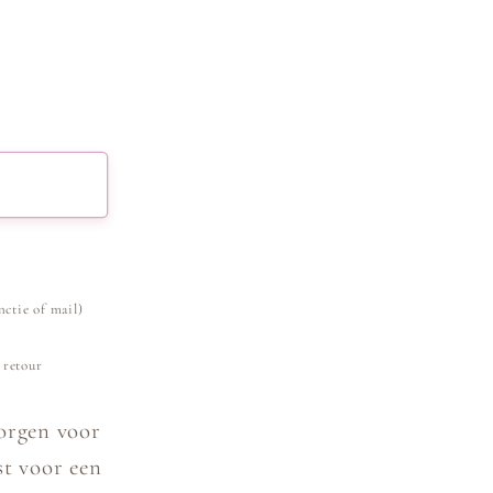
Media
1
openen
in
modaal
nctie of mail)
 retour
orgen voor
st voor een