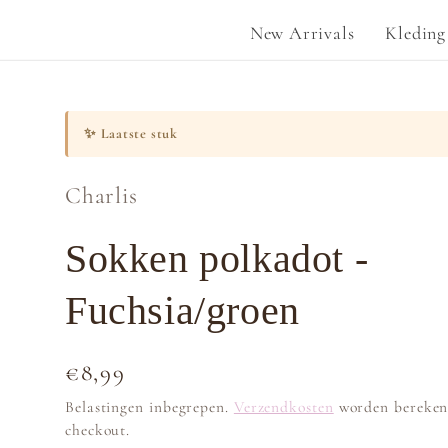
New Arrivals
Kleding
✨
Laatste stuk
Charlis
Sokken polkadot -
Fuchsia/groen
Normale
€8,99
prijs
Belastingen inbegrepen.
Verzendkosten
worden bereken
checkout.