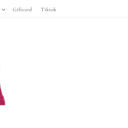
g
Giftcard
Tiktok
i
o