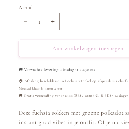
Aantal
Aantal
Aantal
verlagen
verhogen
voor
voor
Sokken
Sokken
Aan winkelwagen toevoegen
polkadot
polkadot
-
-
🚚
Verwachte levering: dinsdag 11 augustus
Fuchsia/groen
Fuchsia/groen
🏠 Afhaling beschikbaar in Lochristi (enkel op afspraak via chatfu
Meestal klaar binnen 4 uur
🚚 Gratis verzending vanaf €100 (BE) / €120 (NL & FR) • 14 dagen
Deze fuchsia sokken met groene polkadot z
instant good vibes in je outfit. Of je nu kie