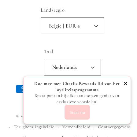
Land/regio
België | EUR €
Taal
Nederlands
Doe mee met Charlis Rewards lid van het
Betaalmethoden
loyaliteitsprogramma
Spaar punten bij elke aankoop en geniet van
exclusieve voordelen!
Start nu
© 2026,
Charlis
Powered by Shopify
Privacybeleid
Terugbetalingsbeleid
Verzendbeleid
Contactgegevens