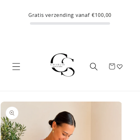
Meteen
naar de
Gratis verzending vanaf
€100,00
content
Winkelwagen
Ga direct naar
productinformatie