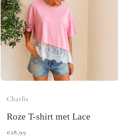
Media
1
openen
in
Charlis
modaal
Roze T-shirt met Lace
Normale
€28,99