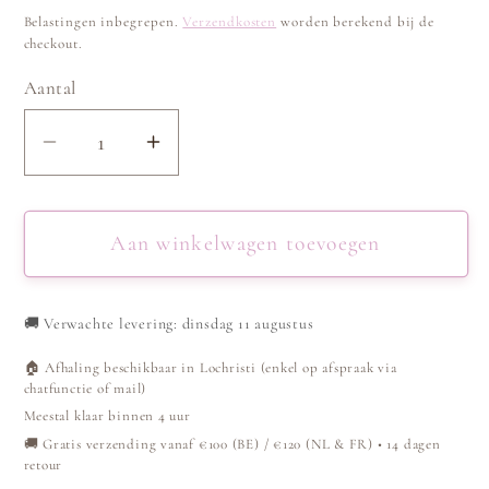
prijs
Belastingen inbegrepen.
Verzendkosten
worden berekend bij de
checkout.
Aantal
Aantal
Aantal
verlagen
verhogen
voor
voor
Roze
Roze
Aan winkelwagen toevoegen
T-
T-
shirt
shirt
🚚
Verwachte levering: dinsdag 11 augustus
met
met
Lace
Lace
🏠 Afhaling beschikbaar in Lochristi (enkel op afspraak via
chatfunctie of mail)
Meestal klaar binnen 4 uur
🚚 Gratis verzending vanaf €100 (BE) / €120 (NL & FR) • 14 dagen
retour